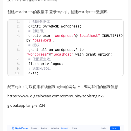
创建wordpress的数据库 登录mysql，创建wordpress数据库
# 创建数据库 
CREATE DATABASE wordpress; 
# 创建用户 
create user 
'wordpress'
@
"localhost"
 IDENTIFIED 
BY 
'password'
; 
# 授权 
grant all on wordpress.* to 
"wordpress"
@
"localhost"
 with grant option; 
# 使配置生效。
flush privileges; 
# 退出MySQL。 
exit;
配置nginx 可以使用在线配置nginx的网站上，编写我们的配置信息
https://www.digitalocean.com/community/tools/nginx?
global.app.lang=zhCN